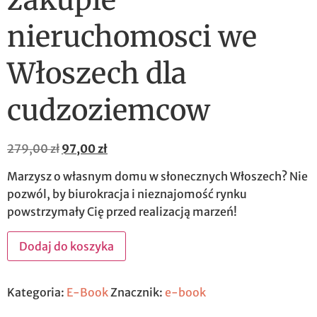
zakupie
nieruchomosci we
Włoszech dla
cudzoziemcow
279,00
zł
97,00
zł
Marzysz o własnym domu w słonecznych Włoszech? Nie
pozwól, by biurokracja i nieznajomość rynku
powstrzymały Cię przed realizacją marzeń!
Dodaj do koszyka
Kategoria:
E-Book
Znacznik:
e-book