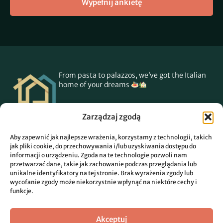
Wypełnij ankietę
From pasta to palazzos, we’ve got the Italian
home of your dreams
Zarządzaj zgodą
Oferta
Aby zapewnić jak najlepsze wrażenia, korzystamy z technologii, takich
Nasze usługi
jak pliki cookie, do przechowywania i/lub uzyskiwania dostępu do
Usługi dodatkowe
informacji o urządzeniu. Zgoda na te technologie pozwoli nam
przetwarzać dane, takie jak zachowanie podczas przeglądania lub
unikalne identyfikatory na tej stronie. Brak wyrażenia zgody lub
Poznaj nas
wycofanie zgody może niekorzystnie wpłynąć na niektóre cechy i
Dlaczego my?
funkcje.
Zespół
Regulamin
Akceptuj
Polityka prywatności