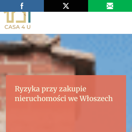
Wypełnij ankietę
Ryzyka przy zakupie
nieruchomości we Włoszech