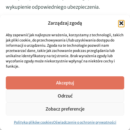
wykupienie odpowiedniego ubezpieczenia.
Wady prawne i budowlane
Zarządzaj zgodą
nieruchomości
Aby zapewnić jak najlepsze wrażenia, korzystamy z technologii, takich
jak pliki cookie, do przechowywania i/lub uzyskiwania dostępu do
informacji o urządzeniu. Zgoda na te technologie pozwoli nam
Na pierwszy rzut oka może wydawać się, że
przetwarzać dane, takie jak zachowanie podczas przeglądania lub
nieruchomość jest idealna, a właściciele zapewniają,
unikalne identyfikatory na tej stronie. Brak wyrażenia zgody lub
wycofanie zgody może niekorzystnie wpłynąć na niektóre cechy i
że wszystko jest uregulowane prawnie.
funkcje.
Rzeczywistość może być zgoła odmienna i możesz
Akceptuj
bardzo się zdziwić jak zaczniesz drążyć.
Odrzuć
Jak uniknąć wad?
Zobacz preferencje
Skorzystaj z doświadczonego pośrednika lub
notariusza, który sprawdzi całą dokumentację
Polityka plików cookies
Oświadczenie o ochronie prywatności