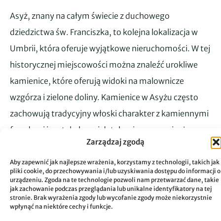
Asyż, znany na całym świecie z duchowego
dziedzictwa św. Franciszka, to kolejna lokalizacja w
Umbrii, która oferuje wyjątkowe nieruchomości. W tej
historycznej miejscowości można znaleźć urokliwe
kamienice, które oferują widoki na malownicze
wzgórza i zielone doliny. Kamienice w Asyżu często
zachowują tradycyjny włoski charakter z kamiennymi
fasadami i rustykalnymi detalami, co sprawia, że są
Zarządzaj zgodą
idealne dla osób poszukujących autentycznego
włoskiego stylu życia. Dodatkowo, lokalizacja ta
Aby zapewnić jak najlepsze wrażenia, korzystamy z technologii, takich jak
pliki cookie, do przechowywania i/lub uzyskiwania dostępu do informacji o
oferuje bliskość do historycznych miejsc i atrakcji
urządzeniu. Zgoda na te technologie pozwoli nam przetwarzać dane, takie
jak zachowanie podczas przeglądania lub unikalne identyfikatory na tej
turystycznych, co czyni ją jeszcze bardziej atrakcyjną.
stronie. Brak wyrażenia zgody lub wycofanie zgody może niekorzystnie
wpłynąć na niektóre cechy i funkcje.
Spokojniejsze Miejsca: Todi, Spoleto i Terni