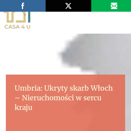
Wypełnij ankietę
Umbria: Ukryty skarb Włoch
– Nieruchomości w sercu
kraju